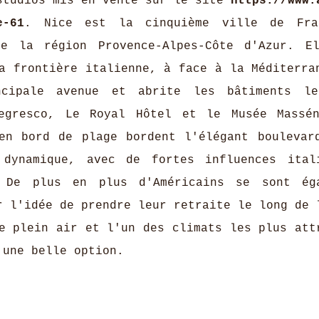
studios mis en vente sur le site
https://www.
e-61
. Nice est la cinquième ville de Fra
e la région Provence-Alpes-Côte d'Azur. E
a frontière italienne, à face à la Méditerra
ncipale avenue et abrite les bâtiments le
egresco, Le Royal Hôtel et le Musée Massé
en bord de plage bordent l'élégant boulevar
 dynamique, avec de fortes influences ital
. De plus en plus d'Américains se sont ég
r l'idée de prendre leur retraite le long de 
e plein air et l'un des climats les plus att
t une belle option.