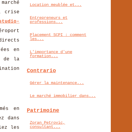
 marché
Location meublée et...
a crise
Entrepreneurs et
studio-
professions...
éroport
Placement SCPI : comment
les...
directs
rées en
L'importance d'une
formation...
d de la
nation
Contrario
Gérer la maintenance...
Le marché immobilier dans...
més en
Patrimoine
ez dans
Zoran Petrovic,
consultant...
iez les