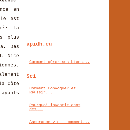
agence-
nce en
lle est
née. La
s plus
apidh.eu
na. Des
d. Nice
Comment gérer ses biens...
iennes,
alement
Sci
la Côte
Comment Convoquer et
Réussir...
rayants
Pourquoi investir dans
des...
Assurance-vie : comment...