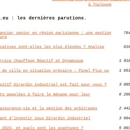
à Toulouse
.eu : les dernières parutions.
ancier senior en région parisienne : une gestion
76
ure
catives sont-elles les plus élevées ? Analyse
61
rvice Chauffage Réactif et Dynamique
1 91
 de ville en situation précaire : Pinel Plus ou
1 65
sitif Girardin industriel est fait pour vous ?
3 08
ts appelées à faire le ménage pour leur
6 28
assurance-vie et la gestion des arbitrages
2 44
ant d’investir sous Girardin industriel
3 09
 2023, et quels sont les avantages ?
5 89