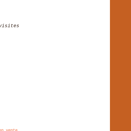
visites
en vente