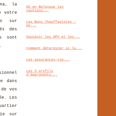
na, la
Où en Belgique les
cautions...
e votre
és sur
Les Bons Chauffagistes :
Un...
és des
Soutenir les QPV et les...
s sont
s.
Comment déterminer si le...
Les assurances-vie...
Les 3 profils
sionnel
d’épargnants...
re dans
 de vos
ée. Les
uartier
ie sur