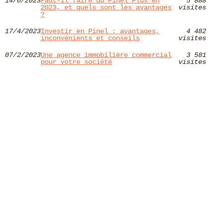
14/6/2023
Faut-il faire du Pinel Plus en
5 888
2023, et quels sont les avantages
visites
?
17/4/2023
Investir en Pinel : avantages,
4 482
inconvénients et conseils
visites
07/2/2023
Une agence immobilière commercial
3 581
pour votre société
visites