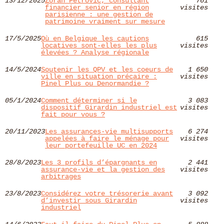
13/12/2025
Zoran Petrovic, consultant
761
financier senior en région
visites
parisienne : une gestion de
patrimoine vraiment sur mesure
17/5/2025
Où en Belgique les cautions
615
locatives sont-elles les plus
visites
élevées ? Analyse régionale
14/5/2024
Soutenir les QPV et les coeurs de
1 650
ville en situation précaire :
visites
Pinel Plus ou Denormandie ?
05/1/2024
Comment déterminer si le
3 083
dispositif Girardin industriel est
visites
fait pour vous ?
20/11/2023
Les assurances-vie multisupports
6 274
appelées à faire le ménage pour
visites
leur portefeuille UC en 2024
28/8/2023
Les 3 profils d’épargnants en
2 441
assurance-vie et la gestion des
visites
arbitrages
23/8/2023
Considérez votre trésorerie avant
3 092
d’investir sous Girardin
visites
industriel