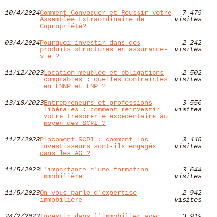
10/4/2024
Comment Convoquer et Réussir votre
7 479
Assemblée Extraordinaire de
visites
Copropriété?
03/4/2024
Pourquoi investir dans des
2 242
produits structurés en assurance-
visites
vie ?
11/12/2023
Location meublée et obligations
2 502
comptables : quelles contraintes
visites
en LMNP et LMP ?
13/10/2023
Entrepreneurs et professions
3 556
libérales : comment réinvestir
visites
votre trésorerie excédentaire au
moyen des SCPI ?
11/7/2023
Placement SCPI : comment les
3 449
investisseurs sont-ils engagés
visites
dans les AG ?
11/5/2023
L'importance d'une formation
3 644
immobilière
visites
11/5/2023
On vous parle d'expertise
2 942
immobilière
visites
24/2/2023
Investir dans l'immobilier avec
3 919