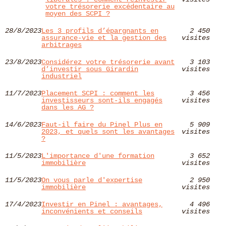
votre trésorerie excédentaire au
moyen des SCPI ?
28/8/2023
Les 3 profils d’épargnants en
2 450
assurance-vie et la gestion des
visites
arbitrages
23/8/2023
Considérez votre trésorerie avant
3 103
d’investir sous Girardin
visites
industriel
11/7/2023
Placement SCPI : comment les
3 456
investisseurs sont-ils engagés
visites
dans les AG ?
14/6/2023
Faut-il faire du Pinel Plus en
5 909
2023, et quels sont les avantages
visites
?
11/5/2023
L'importance d'une formation
3 652
immobilière
visites
11/5/2023
On vous parle d'expertise
2 950
immobilière
visites
17/4/2023
Investir en Pinel : avantages,
4 496
inconvénients et conseils
visites