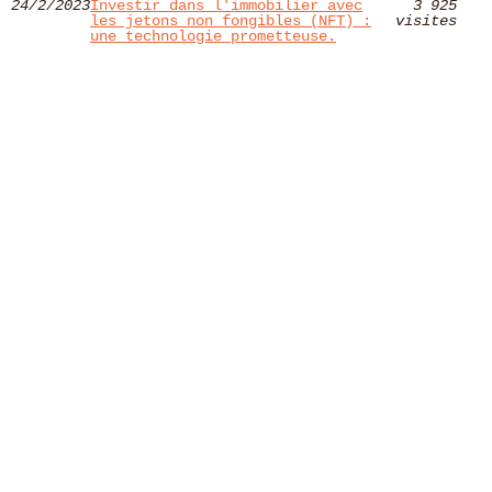
24/2/2023
Investir dans l'immobilier avec
3 925
les jetons non fongibles (NFT) :
visites
une technologie prometteuse.