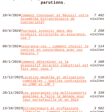
parutions.
10/4/2024
Comment Convoquer et Réussir votre
7 492
Assemblée Extraordinaire de
visites
Copropriété?
03/4/2024
Pourquoi investir dans des
2 250
produits structurés en assurance-
visites
vie ?
09/3/2024
Assurance-vie : comment choisir le
3 114
contrat en concordance avec vos
visites
besoins ?
05/1/2024
Comment déterminer si le
3 108
dispositif Girardin industriel est
visites
fait pour vous ?
11/12/2023
Location meublée et obligations
2 510
comptables : quelles contraintes
visites
en LMNP et LMP ?
20/11/2023
Les assurances-vie multisupports
6 339
appelées à faire le ménage pour
visites
leur portefeuille UC en 2024
13/10/2023
Entrepreneurs et professions
3 562
libérales : comment réinvestir
visites